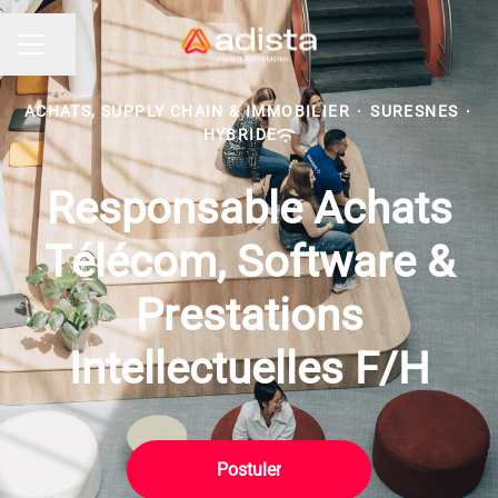
Partager la page
MENU CARRIÈRE
ACHATS, SUPPLY CHAIN & IMMOBILIER
·
SURESNES
·
HYBRIDE
Responsable Achats
Télécom, Software &
Prestations
Intellectuelles F/H
Postuler